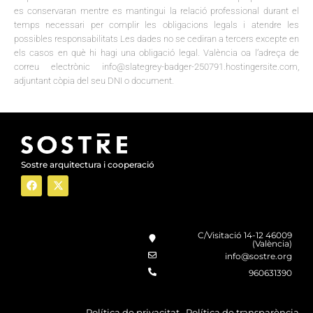
es conservaran mentre es mantingui la relació professional durant el
temps necessari per complir les obligacions legals i atendre les
possibles responsabilitats Les dades no se cediran a tercers excepte en
els casos en què hi hagi una obligació legal. València oa l’adreça de
correu electrònic info@slategrey-badger-250791.hostingersite.com,
adjuntant còpia del seu DNI o document.
Sostre arquitectura i cooperació
C/Visitació 14-12 46009
(València)
info@sostre.org
960631390
Política de privacitat
·
Política de transparència