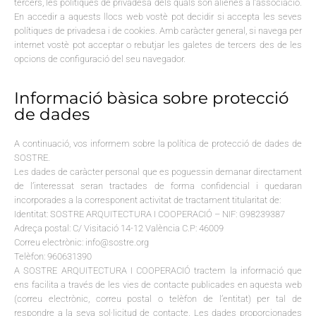
tercers, les polítiques de privadesa dels quals són alienes a l’associació.
En accedir a aquests llocs web vostè pot decidir si accepta les seves
polítiques de privadesa i de cookies. Amb caràcter general, si navega per
internet vostè pot acceptar o rebutjar les galetes de tercers des de les
opcions de configuració del seu navegador.
Informació bàsica sobre protecció
de dades
A continuació, vos informem sobre la política de protecció de dades de
SOSTRE.
Les dades de caràcter personal que es poguessin demanar directament
de l’interessat seran tractades de forma confidencial i quedaran
incorporades a la corresponent activitat de tractament titularitat de:
Identitat: SOSTRE ARQUITECTURA I COOPERACIÓ – NIF: G98239387
Adreça postal: C/ Visitació 14-12
València
C.P: 46009
Correu electrònic: info@sostre.org
Telèfon: 960631390
A SOSTRE ARQUITECTURA I COOPERACIÓ tractem la informació que
ens facilita a través de les vies de contacte publicades en aquesta web
(correu electrònic, correu postal o telèfon de l’entitat) per tal de
respondre a la seva sol·licitud de contacte. Les dades proporcionades