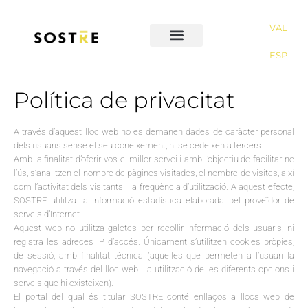
VAL
ESP
Política de privacitat
A través d’aquest lloc web no es demanen dades de caràcter personal
dels usuaris sense el seu coneixement, ni se cedeixen a tercers.
Amb la finalitat d’oferir-vos el millor servei i amb l’objectiu de facilitar-ne
l’ús, s’analitzen el nombre de pàgines visitades, el nombre de visites, així
com l’activitat dels visitants i la freqüència d’utilització. A aquest efecte,
SOSTRE utilitza la informació estadística elaborada pel proveïdor de
serveis d’Internet.
Aquest web no utilitza galetes per recollir informació dels usuaris, ni
registra les adreces IP d’accés. Únicament s’utilitzen cookies pròpies,
de sessió, amb finalitat tècnica (aquelles que permeten a l’usuari la
navegació a través del lloc web i la utilització de les diferents opcions i
serveis que hi existeixen).
El portal del qual és titular SOSTRE conté enllaços a llocs web de