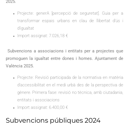
2025.
Projecte: generA [percepció de seguretat]. Guia per a
transformar espais urbans en clau de llibertat d’ús i
d’igualtat
Import assignat: 7.026,18 €
Subvencions a associacions i entitats per a projectes que
promoguen la igualtat entre dones i homes. Ajuntament de
València 2025.
Projecte: Revisió participada de la normativa en matèria
d’accessibilitat en el medi urbà des de la perspectiva de
gènere. Primera fase: revisió no tècnica, amb ciutadania,
entitats i associacions
Import assignat: 6.400,00 €
Subvencions públiques 2024