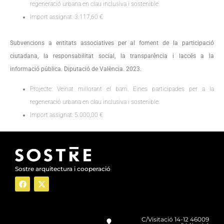
regeneració urbana en clau inclusiva i sostenible.
Import assignat: 3.117,60 €
Subvencions a entitats associatives per al foment de la participació
ciutadana, la responsabilitat social, la transparència i laccés a la
informació pública. Diputació de València. 2023.
Projecte: Veïnat millorant el barri. Eines participades per a la
regeneració urbana en clau inclusiva i sostenible.
Import assignat: 5.000,00 €
Sostre arquitectura i cooperació
C/Visitació 14-12 46009