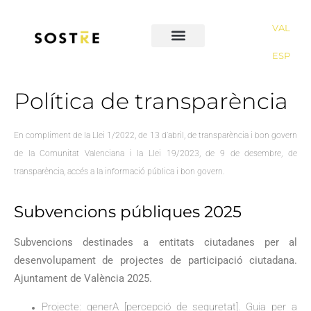
VAL
ESP
Política de transparència
En compliment de la Llei 1/2022, de 13 d’abril, de transparència i bon govern
de la Comunitat Valenciana i la Llei 19/2023, de 9 de desembre, de
transparència, accés a la informació pública i bon govern.
Subvencions públiques 2025
Subvencions destinades a entitats ciutadanes per al
desenvolupament de projectes de participació ciutadana.
Ajuntament de València 2025
.
Projecte: generA [percepció de seguretat]. Guia per a