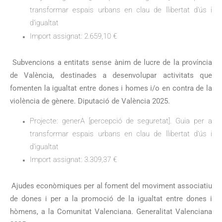
transformar espais urbans en clau de llibertat d’ús i
d’igualtat
Import assignat: 2.659,10 €
Subvencions a entitats sense ànim de lucre de la província
de València, destinades a desenvolupar activitats que
fomenten la igualtat entre dones i homes i/o en contra de la
violència de gènere. Diputació de València 2025.
Projecte: generA [percepció de seguretat]. Guia per a
transformar espais urbans en clau de llibertat d’ús i
d’igualtat
Import assignat: 3.309,37 €
Ajudes econòmiques per al foment del moviment associatiu
de dones i per a la promoció de la igualtat entre dones i
hòmens, a la Comunitat Valenciana. Generalitat Valenciana