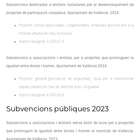
Subvencions destinades a entitats ciutadanes per al desenvolupament de
projectes de participació ciutadana. Ajuntament de València. 2024.
Projecte: Dones associades i organitzades. Ampliant accions per a la
millora urbana en clau inclusiva.
Import assignat: 3.325,47 €
Subvencions a associacions i entitats per a projectes que promoguen la
igualtat entre dones i homes. Ajuntament de València 2024.
Projecte: generA [percepció de seguretat]. Guia per a transformar
espais urbans en clau de llibertat d’ús i d’igualtat
Import assignat: 8.000,00 €
Subvencions públiques 2023
Subvencions a associacions i entitats sense ànim de lucre per a projectes
que promoguin la igualtat entre dones i homes al municipi de València.
Ajuntament de València. 2023.